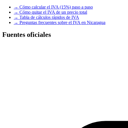
→ Cómo calcular el IVA (15%) paso a paso
→ Cómo quitar el IVA de un precio total
→ Tabla de cálculos rápidos de IVA
→ Preguntas frecuentes sobre el IVA en Nicaragua
Fuentes oficiales