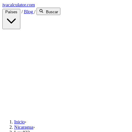
ivacalculator.com
/
Blog
/
Países
Buscar
Inicio
›
Nicaragua
›