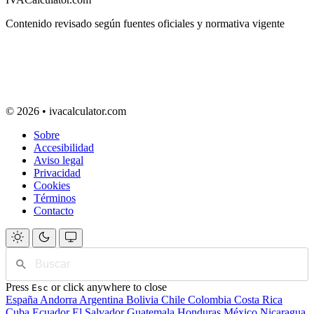
Contenido revisado según fuentes oficiales y normativa vigente
© 2026 • ivacalculator.com
Sobre
Accesibilidad
Aviso legal
Privacidad
Cookies
Términos
Contacto
Press
or click anywhere to close
Esc
España
Andorra
Argentina
Bolivia
Chile
Colombia
Costa Rica
Cuba
Ecuador
El Salvador
Guatemala
Honduras
México
Nicaragua