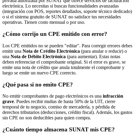
privada autorizada por SUNAT que ofrece servicios de facturación
electrónica. Lo necesitas si buscas funcionalidades avanzadas
(integración con POS, reportes detallados, soporte técnico dedicado)
o si el sistema gratuito de SUNAT no satisface tus necesidades
operativas. Tienen costo mensual o por uso.
¿Cómo corrijo un CPE emitido con error?
Los CPE emitidos no se pueden "editar". Para corregir errores debes
emitir una
Nota de Crédito Electrónica
(para anular o reducir) o
una
Nota de Débito Electrónica
(para aumentar). Estas notas
deben referenciar el comprobante original. Si el error es grave, se
emite una nota de crédito que anula totalmente el comprobante y
luego se emite un nuevo CPE correcto.
¿Qué pasa si no emito CPE?
No emitir comprobantes de pago electrónicos es una
infracción
grave
. Puedes recibir multas de hasta 50% de la UIT, cierre
temporal de tu negocio, comiso de mercadería, y pérdida de
derechos tributarios (deducciones, crédito fiscal). Además, los gastos
sin CPE no son deducibles para quien compra.
¿Cuánto tiempo almacena SUNAT mis CPE?