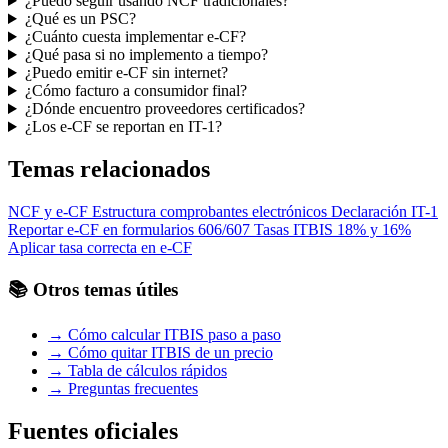
¿Puedo seguir usando NCF tradicionales?
¿Qué es un PSC?
¿Cuánto cuesta implementar e-CF?
¿Qué pasa si no implemento a tiempo?
¿Puedo emitir e-CF sin internet?
¿Cómo facturo a consumidor final?
¿Dónde encuentro proveedores certificados?
¿Los e-CF se reportan en IT-1?
Temas relacionados
NCF y e-CF
Estructura comprobantes electrónicos
Declaración IT-1
Reportar e-CF en formularios 606/607
Tasas ITBIS 18% y 16%
Aplicar tasa correcta en e-CF
📚 Otros temas útiles
→ Cómo calcular ITBIS paso a paso
→ Cómo quitar ITBIS de un precio
→ Tabla de cálculos rápidos
→ Preguntas frecuentes
Fuentes oficiales